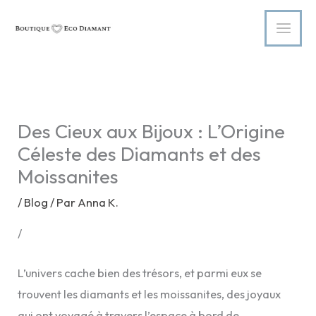
Aller
au
contenu
Des Cieux aux Bijoux : L’Origine
Céleste des Diamants et des
Moissanites
/
Blog
/ Par
Anna K.
/
L’univers cache bien des trésors, et parmi eux se
trouvent les diamants et les moissanites, des joyaux
qui ont voyagé à travers l’espace à bord de