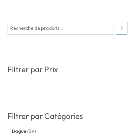
R
e
c
h
e
Filtrer par Prix
r
c
h
e
Filtrer par Catégories
3
Bague
39