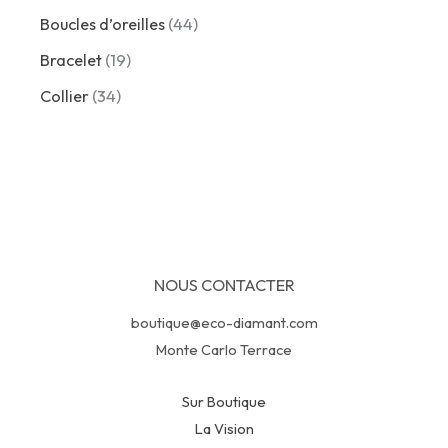
9
4
Boucles d’oreilles
44
p
4
r
1
Bracelet
19
p
o
9
r
3
Collier
34
d
p
o
4
u
r
d
p
i
o
u
r
t
d
i
o
s
u
t
d
i
s
u
t
i
s
NOUS CONTACTER
t
s
boutique@eco-diamant.com
Monte Carlo Terrace
Sur Boutique
La Vision