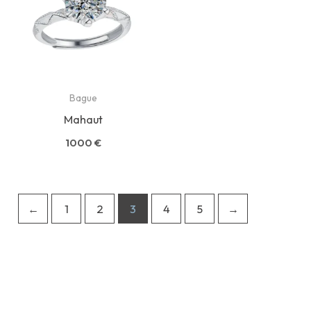
Bague
Mahaut
1000
€
←
1
2
3
4
5
→