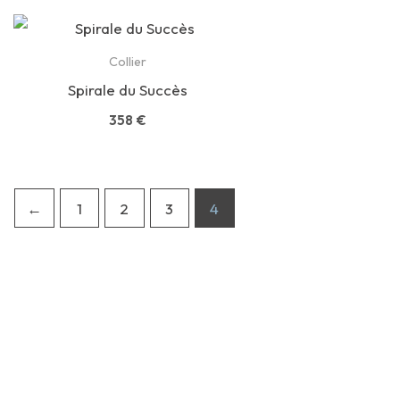
Collier
Spirale du Succès
358
€
←
1
2
3
4