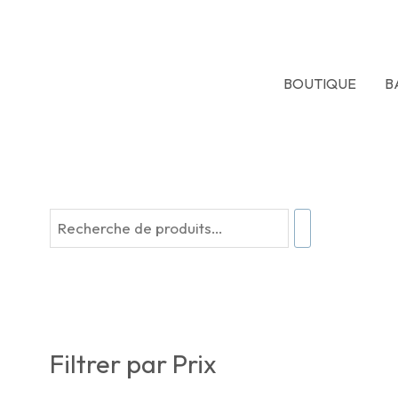
Aller
au
contenu
BOUTIQUE
B
R
e
c
h
e
Filtrer par Prix
r