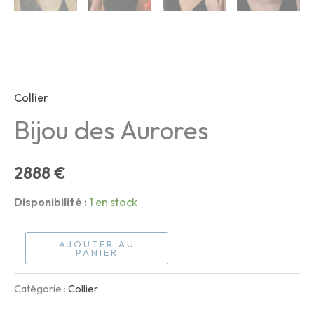
Collier
Bijou des Aurores
2888
€
Disponibilité :
1 en stock
quantité
AJOUTER AU
PANIER
de
Bijou
Catégorie :
Collier
des