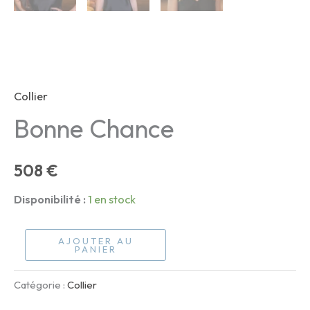
Collier
Bonne Chance
508
€
Disponibilité :
1 en stock
quantité
AJOUTER AU
PANIER
de
Bonne
Catégorie :
Collier
Chance