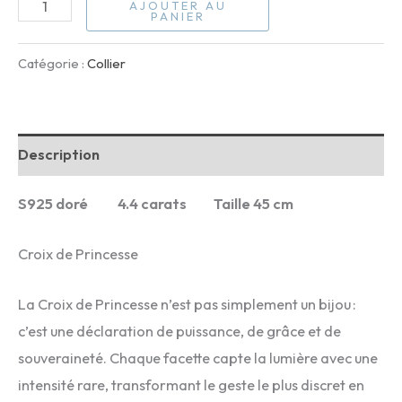
quantité
AJOUTER AU
PANIER
de
Croix
Catégorie :
Collier
de
Princesse
Description
S925 doré 4.4 carats Taille 45 cm
Croix de Princesse
La Croix de Princesse n’est pas simplement un bijou :
c’est une déclaration de puissance, de grâce et de
souveraineté. Chaque facette capte la lumière avec une
intensité rare, transformant le geste le plus discret en