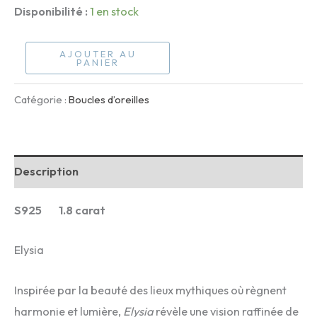
Disponibilité :
1 en stock
quantité
AJOUTER AU
PANIER
de
Elysia
Catégorie :
Boucles d’oreilles
Description
S925 1.8 carat
Elysia
Inspirée par la beauté des lieux mythiques où règnent
harmonie et lumière,
Elysia
révèle une vision raffinée de