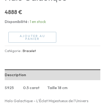
4888
€
Disponibilité :
1 en stock
quantité
AJOUTER AU
PANIER
de
Halo
Catégorie :
Bracelet
Galactique
Description
S925 0.5 carat Taille 18 cm
Halo Galactique – L’Éclat Majestueux de l’Univers