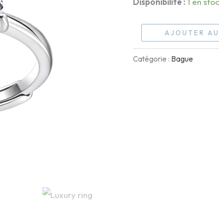
Disponibilité :
1 en sto
quantité
AJOUTER AU
de
Catégorie :
Bague
Ligne
Royale