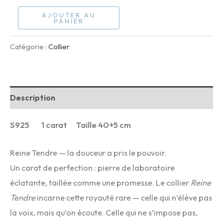
quantité
AJOUTER AU
PANIER
de
Reine
Catégorie :
Collier
Tendre
Description
S925 1 carat Taille 40+5 cm
Reine Tendre — la douceur a pris le pouvoir.
Un carat de perfection : pierre de laboratoire
éclatante, taillée comme une promesse. Le collier
Reine
Tendre
incarne cette royauté rare — celle qui n’élève pas
la voix, mais qu’on écoute. Celle qui ne s’impose pas,