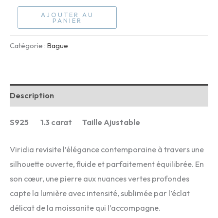
quantité
AJOUTER AU
PANIER
de
Viridia
Catégorie :
Bague
Description
S925 1.3 carat Taille Ajustable
Viridia revisite l’élégance contemporaine à travers une
silhouette ouverte, fluide et parfaitement équilibrée. En
son cœur, une pierre aux nuances vertes profondes
capte la lumière avec intensité, sublimée par l’éclat
délicat de la moissanite qui l’accompagne.