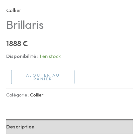
Collier
Brillaris
1888
€
Disponibilité :
1 en stock
quantité
AJOUTER AU
PANIER
de
Brillaris
Catégorie :
Collier
Description